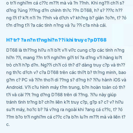
o tr?i nghi?m cá c??c m??t mà và ?n ??nh. Khi ng??i ch?i s?
d?ng ?úng ???ng d?n chính th?c ??n DT68, h? s? ???c h??
ng l?i t? k?t n?i ?n ??nh và d?ch v? kh?ng b? gián ?o?n, t? ?ó
t?n d?ng t?i ?a các tính n?ng và ?u ??i c?a nhà cái.
H? tr? ?a n?n t?ng hi?n ??i khi truy c?p DT68
DT68 là th??ng hi?u n?i b?t v?i vi?c cung c?p các tính n?ng
hi?n ??i, mang ??n tr?i nghi?m gi?i trí ?a d?ng v?i hàng lo?t
trò ch?i h?p d?n. Ng??i ch?i có th? d? dàng truy c?p và th??
ng th?c d?ch v? c?a DT68 trên các thi?t b? th?ng minh, bao
g?m c? PC và ?i?n tho?i di ??ng s? d?ng h? ?i?u hành iOS và
Android. V?i c?u hình máy t?m trung, b?n hoàn toàn có th?
t?i và cài ??t ?ng d?ng DT68 trên di ??ng. ?i?u này giúp
tránh tình tr?ng b? ch?n liên k?t truy c?p, g?p s? c? v? hi?u
su?t máy, ho?c b? ?á v?ng ra ngoài khi ?ang cá c??c, t? ?ó
??m b?o tr?i nghi?m cá c??c c?a b?n lu?n m??t mà và liên t?
c.