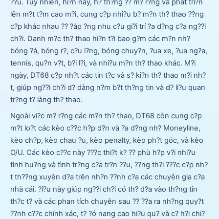
??u. Tuy nhiên, hi?n nay, h? th?ng ?? m? r?ng và phát tri?n
lên m?t t?m cao m?i, cung c?p nhi?u b? m?n th? thao ??ng
c?p khác nhau ?? ?áp ?ng nhu c?u gi?i trí ?a d?ng c?a ng??i
ch?i. Danh m?c th? thao hi?n t?i bao g?m các m?n nh?
bóng ?á, bóng r?, c?u l?ng, bóng chuy?n, ?ua xe, ?ua ng?a,
tennis, qu?n v?t, b?i l?i, và nhi?u m?n th? thao khác. M?i
ngày, DT68 c?p nh?t các tin t?c và s? ki?n th? thao m?i nh?
t, giúp ng??i ch?i d? dàng n?m b?t th?ng tin và d? li?u quan
tr?ng t? làng th? thao.
Ngoài vi?c m? r?ng các m?n th? thao, DT68 còn cung c?p
m?t lo?t các kèo c??c h?p d?n và ?a d?ng nh? Moneyline,
kèo ch?p, kèo chau ?u, kèo penalty, kèo ph?t góc, và kèo
O/U. Các kèo c??c này ???c thi?t k? ?? phù h?p v?i nhi?u
tình hu?ng và tình tr?ng c?a tr?n ??u, ??ng th?i ???c c?p nh?
t th??ng xuyên d?a trên nh?n ??nh c?a các chuyên gia c?a
nhà cái. ?i?u này giúp ng??i ch?i có th? d?a vào th?ng tin
th?c t? và các phan tích chuyên sau ?? ??a ra nh?ng quy?t
??nh c??c chính xác, t? ?ó nang cao hi?u qu? và c? h?i chi?