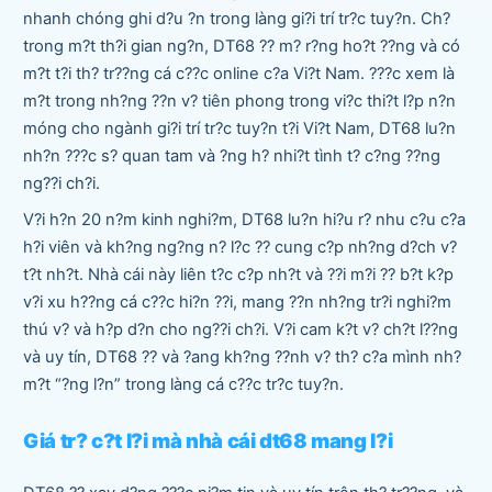
nhanh chóng ghi d?u ?n trong làng gi?i trí tr?c tuy?n. Ch?
trong m?t th?i gian ng?n, DT68 ?? m? r?ng ho?t ??ng và có
m?t t?i th? tr??ng cá c??c online c?a Vi?t Nam. ???c xem là
m?t trong nh?ng ??n v? tiên phong trong vi?c thi?t l?p n?n
móng cho ngành gi?i trí tr?c tuy?n t?i Vi?t Nam, DT68 lu?n
nh?n ???c s? quan tam và ?ng h? nhi?t tình t? c?ng ??ng
ng??i ch?i.
V?i h?n 20 n?m kinh nghi?m, DT68 lu?n hi?u r? nhu c?u c?a
h?i viên và kh?ng ng?ng n? l?c ?? cung c?p nh?ng d?ch v?
t?t nh?t. Nhà cái này liên t?c c?p nh?t và ??i m?i ?? b?t k?p
v?i xu h??ng cá c??c hi?n ??i, mang ??n nh?ng tr?i nghi?m
thú v? và h?p d?n cho ng??i ch?i. V?i cam k?t v? ch?t l??ng
và uy tín, DT68 ?? và ?ang kh?ng ??nh v? th? c?a mình nh?
m?t “?ng l?n” trong làng cá c??c tr?c tuy?n.
Giá tr? c?t l?i mà nhà cái dt68 mang l?i