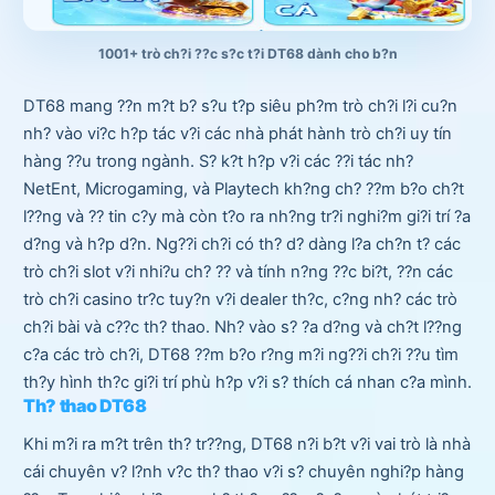
1001+ trò ch?i ??c s?c t?i DT68 dành cho b?n
DT68 mang ??n m?t b? s?u t?p siêu ph?m trò ch?i l?i cu?n
nh? vào vi?c h?p tác v?i các nhà phát hành trò ch?i uy tín
hàng ??u trong ngành. S? k?t h?p v?i các ??i tác nh?
NetEnt, Microgaming, và Playtech kh?ng ch? ??m b?o ch?t
l??ng và ?? tin c?y mà còn t?o ra nh?ng tr?i nghi?m gi?i trí ?a
d?ng và h?p d?n. Ng??i ch?i có th? d? dàng l?a ch?n t? các
trò ch?i slot v?i nhi?u ch? ?? và tính n?ng ??c bi?t, ??n các
trò ch?i casino tr?c tuy?n v?i dealer th?c, c?ng nh? các trò
ch?i bài và c??c th? thao. Nh? vào s? ?a d?ng và ch?t l??ng
c?a các trò ch?i, DT68 ??m b?o r?ng m?i ng??i ch?i ??u tìm
th?y hình th?c gi?i trí phù h?p v?i s? thích cá nhan c?a mình.
Th? thao DT68
Khi m?i ra m?t trên th? tr??ng, DT68 n?i b?t v?i vai trò là nhà
cái chuyên v? l?nh v?c th? thao v?i s? chuyên nghi?p hàng