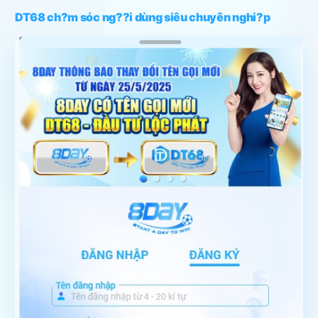
DT68 ch?m sóc ng??i dùng siêu chuyên nghi?p