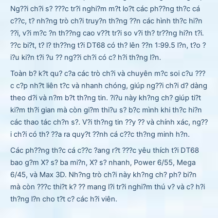
Ng??i ch?i s? ???c tr?i nghi?m m?t lo?t các ph??ng th?c cá
c??c, t? nh?ng trò ch?i truy?n th?ng ??n các hình th?c hi?n
??i, v?i m?c ?n th??ng cao v??t tr?i so v?i th? tr??ng hi?n t?i.
??c bi?t, t? l? th??ng t?i DT68 có th? lên ??n 1:99.5 l?n, t?o ?
i?u ki?n t?i ?u ?? ng??i ch?i có c? h?i th?ng l?n.
Toàn b? k?t qu? c?a các trò ch?i và chuyên m?c soi c?u ???
c c?p nh?t liên t?c và nhanh chóng, giúp ng??i ch?i d? dàng
theo d?i và n?m b?t th?ng tin. ?i?u này kh?ng ch? giúp ti?t
ki?m th?i gian mà còn gi?m thi?u s? b?c mình khi th?c hi?n
các thao tác ch?n s?. V?i th?ng tin ??y ?? và chính xác, ng??
i ch?i có th? ??a ra quy?t ??nh cá c??c th?ng minh h?n.
Các ph??ng th?c cá c??c ?ang r?t ???c yêu thích t?i DT68
bao g?m X? s? ba mi?n, X? s? nhanh, Power 6/55, Mega
6/45, và Max 3D. Nh?ng trò ch?i này kh?ng ch? ph? bi?n
mà còn ???c thi?t k? ?? mang l?i tr?i nghi?m thú v? và c? h?i
th?ng l?n cho t?t c? các h?i viên.