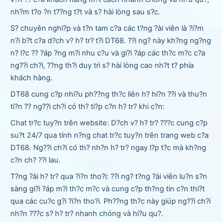
nh?m t?o ?n t??ng t?t và s? hài lòng sau s?c.
S? chuyên nghi?p và t?n tam c?a các t?ng ?ài viên là ?i?m
n?i b?t c?a d?ch v? h? tr? t?i DT68. ??i ng? này kh?ng ng?ng
n? l?c ?? ?áp ?ng m?i nhu c?u và gi?i ?áp các th?c m?c c?a
ng??i ch?i, ??ng th?i duy trì s? hài lòng cao nh?t t? phía
khách hàng.
DT68 cung c?p nhi?u ph??ng th?c liên h? hi?n ??i và thu?n
ti?n ?? ng??i ch?i có th? ti?p c?n h? tr? khi c?n:
Chat tr?c tuy?n trên website: D?ch v? h? tr? ???c cung c?p
su?t 24/7 qua tính n?ng chat tr?c tuy?n trên trang web c?a
DT68. Ng??i ch?i có th? nh?n h? tr? ngay l?p t?c mà kh?ng
c?n ch? ??i lau.
T?ng ?ài h? tr? qua ?i?n tho?i: ??i ng? t?ng ?ài viên lu?n s?n
sàng gi?i ?áp m?i th?c m?c và cung c?p th?ng tin c?n thi?t
qua các cu?c g?i ?i?n tho?i. Ph??ng th?c này giúp ng??i ch?i
nh?n ???c s? h? tr? nhanh chóng và hi?u qu?.