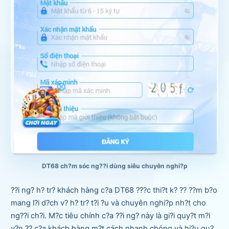
DT68 ch?m sóc ng??i dùng siêu chuyên nghi?p
??i ng? h? tr? khách hàng c?a DT68 ???c thi?t k? ?? ??m b?o
mang l?i d?ch v? h? tr? t?i ?u và chuyên nghi?p nh?t cho
ng??i ch?i. M?c tiêu chính c?a ??i ng? này là gi?i quy?t m?i
v?n ?? c?a khách hàng m?t cách nhanh chóng và hi?u qu?,