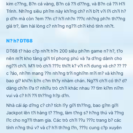
kim c??ng, B?n cá vàng, B?n cá ??i d??ng, và B?n cá ??i H?i
Trình. Nh?ng siêu ph?m này kh?ng ch? n?i b?t v?i l?i ch?i h?
p d?n mà còn ?em ??n c? h?i nh?n ???c nh?ng ph?n th??ng
giá tr?, làm hài lòng c? nh?ng ng??i ch?i khó tính nh?t.
N? h? DT68
DT68 t? hào c?p nh?t h?n 200 siêu ph?m game n? h?, t?o
nên m?t kho tàng gi?i trí phong phú và ?a d?ng dành cho
ng??i ch?i. M?i trò ch?i ???c thi?t k? v?i n?i dung và ch? ?? ??
c ?áo, nh?m mang ??n nh?ng tr?i nghi?m m?i m? và kh?ng
bao gi? khi?n b?n c?m th?y nhàm chán. Ng??i ch?i có th? d?
dàng ch?n l?a t? nhi?u trò ch?i khác nhau ?? tìm ki?m ni?m
vui và c? h?i ??i th??ng h?p d?n.
Nhà cái áp d?ng c? ch? tích l?y gi?i th??ng, bao g?m gi?i
Jackpot lên t?i hàng t? ??ng, làm t?ng s? h?ng thú và ??ng
l?c cho ng??i tham gia. Các trò ch?i ??u ???c trang b? các
tính n?ng thú v? và c? h?i th?ng l?n, ???c cung c?p xuyên