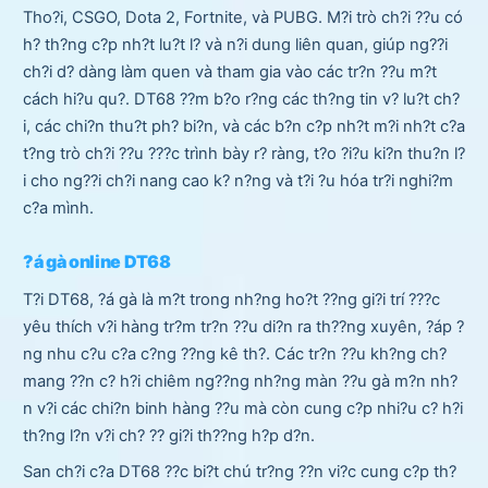
Tho?i, CSGO, Dota 2, Fortnite, và PUBG. M?i trò ch?i ??u có
h? th?ng c?p nh?t lu?t l? và n?i dung liên quan, giúp ng??i
ch?i d? dàng làm quen và tham gia vào các tr?n ??u m?t
cách hi?u qu?. DT68 ??m b?o r?ng các th?ng tin v? lu?t ch?
i, các chi?n thu?t ph? bi?n, và các b?n c?p nh?t m?i nh?t c?a
t?ng trò ch?i ??u ???c trình bày r? ràng, t?o ?i?u ki?n thu?n l?
i cho ng??i ch?i nang cao k? n?ng và t?i ?u hóa tr?i nghi?m
c?a mình.
?á gà online DT68
T?i DT68, ?á gà là m?t trong nh?ng ho?t ??ng gi?i trí ???c
yêu thích v?i hàng tr?m tr?n ??u di?n ra th??ng xuyên, ?áp ?
ng nhu c?u c?a c?ng ??ng kê th?. Các tr?n ??u kh?ng ch?
mang ??n c? h?i chiêm ng??ng nh?ng màn ??u gà m?n nh?
n v?i các chi?n binh hàng ??u mà còn cung c?p nhi?u c? h?i
th?ng l?n v?i ch? ?? gi?i th??ng h?p d?n.
San ch?i c?a DT68 ??c bi?t chú tr?ng ??n vi?c cung c?p th?